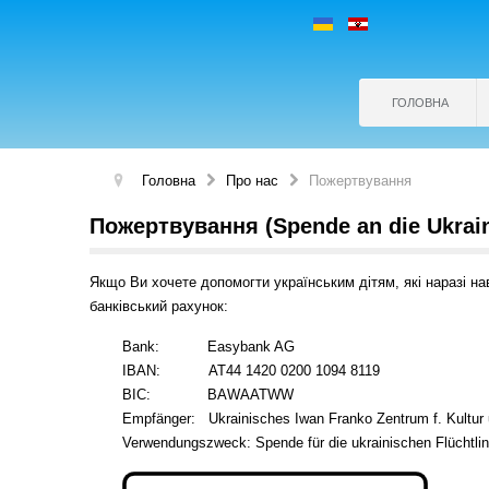
ГОЛОВНА
Головна
Про нас
Пожертвування
Пожертвування (Spende an die Ukrai
Якщо Ви хочете допомогти українським дітям, які наразі на
банківський рахунок:
Bank: Easybank AG
IBAN: AT44 1420 0200 1094 8119
BIC: BAWAATWW
Empfänger: Ukrainisches Iwan Franko Zentrum f. Kultur u
Verwendungszweck: Spende für die ukrainischen Flüchtli