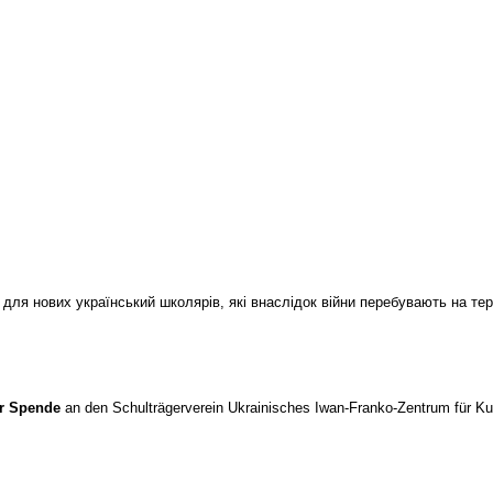
 для нових український школярів, які внаслідок війни перебувають на тер
er Spende
an den Schulträgerverein Ukrainisches Iwan-Franko-Zentrum für Ku