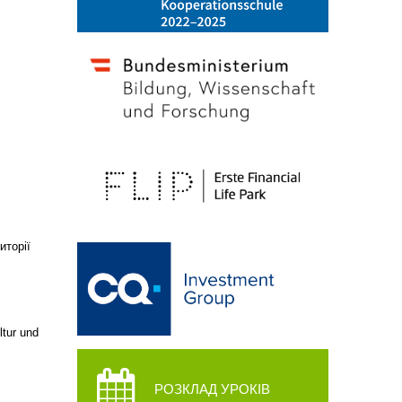
иторії
ltur und
РОЗКЛАД УРОКІВ