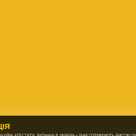
ЦІЯ
ІЦІЙНІ АТЕСТАТИ, ВИЗНАНІ В УКРАЇНІ • УЧНІ ОТРИМУЮТЬ ВИСОКІ ОЦ