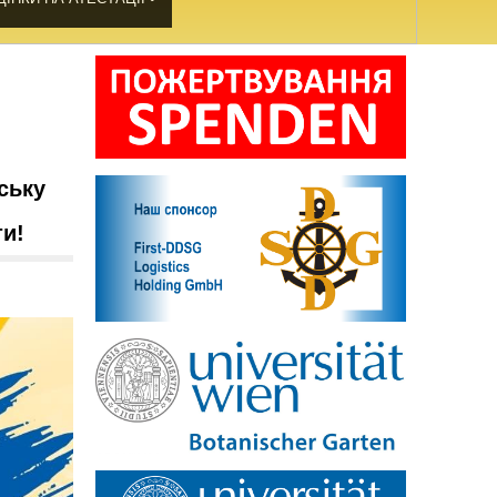
ську
ти!