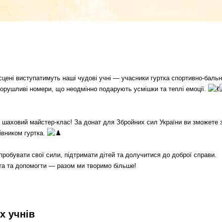
 сцені виступатимуть наші чудові учні — учасники гуртка спортивно-баль
зворушливі номери, що неодмінно подарують усмішки та теплі емоції.
 шаховий майстер-клас! За донат для Збройних сил України ви зможете з
івником гуртка.
робувати свої сили, підтримати дітей та долучитися до доброї справи.
та та допомогти — разом ми творимо більше!
х учнів