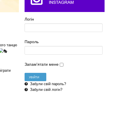
Логін
Пароль
ного танцю
Запам'ятати мене
іграти
Забули свій пароль?
Забули свій логін?