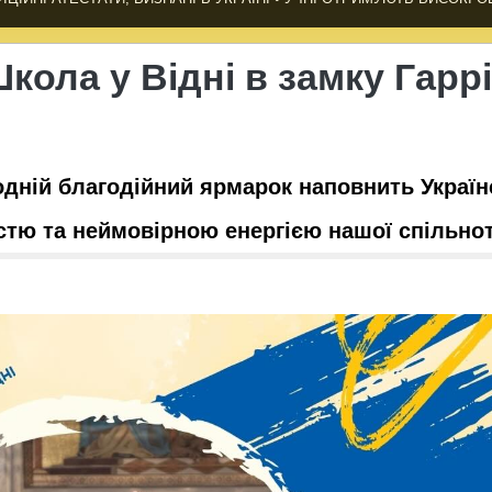
кола у Відні в замку Гаррі
кодній благодійний ярмарок наповнить Україн
стю та неймовірною енергією нашої спільно