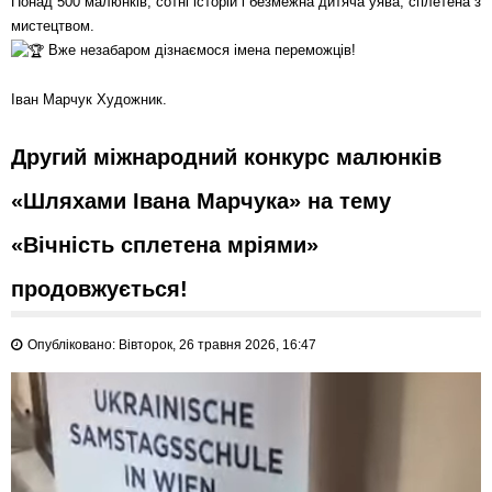
Понад 500 малюнків, сотні історій і безмежна дитяча уява, сплетена з
мистецтвом.
Вже незабаром дізнаємося імена переможців!
Іван Марчук Художник.
Другий міжнародний конкурс малюнків
«Шляхами Івана Марчука» на тему
«Вічність сплетена мріями»
продовжується!
Опубліковано: Вівторок, 26 травня 2026, 16:47