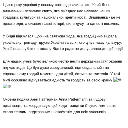
Цього року українці у всьому світі відзначили вже 20‑ий День
вишиванки - особливе свято, яке об’єднує нас навколо наших
традицій, культури та національної ідентичності. Вишиванка - це не
просто одяг, а символ нашої історії, сили духу та єдності поколінь.
У Відні відбулася щорічна святкова хода, яка традиційно зібрала
українську громаду, друзів України та всіх, хто цінує нашу культуру.
Українська суботня школа у Відні
з радістю долучилася до цієї події.
Для наших учнів було великою честю нести державний стяг України
під час ходи. Це був дуже зворушливий, відповідальний і по-
справжньому гордий момент - для дітей, батьків та вчителів. У такі
миті особливо відчувається єдність та гордість за свою країну
Окрема подяка Анні Паттерман
Anna Pattermann
за чудову
організацію та координацію цієї ходи - завдяки її зусиллям свято
стало теплим, згуртованим і незабутнім для всіх учасників.