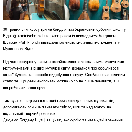
30 травня учні курсу гри на бандурі при Українській суботній школі у
Відні @ukrainische_schule_wien разом із викладачем Богданом
Шуткою @shtk_bhdn відвідали колекцію музичних інструментів у
Музеї світу Відня.
Під час екскурсії учасники ознайомилися з унікальними музичними
інструментами з різних куточків світу, дізналися про особливості
їхньої будови та способи видобування звуку. Особливо захопливим
стало те, що деякі експонати можна було не лише побачити, а й
випробувати власноруч.
Такі зустрічі відкривають нові горизонти для юних музикантів,
допомагають глибше пізнавати світ музики та надихають на
подальший творчий розвиток.
Дякуємо Богдану Шутці за цікаву екскурсію та незабутні враження!