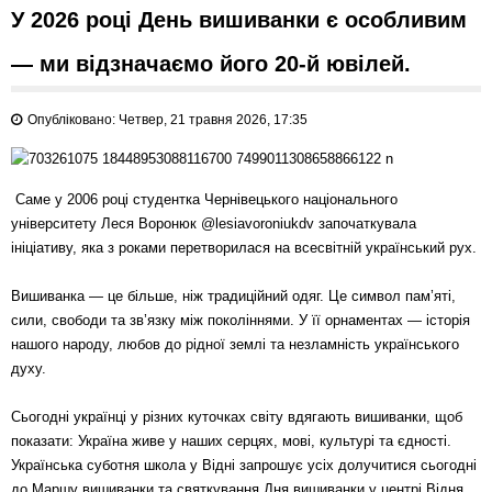
У 2026 році День вишиванки є особливим
— ми відзначаємо його 20-й ювілей.
Опубліковано: Четвер, 21 травня 2026, 17:35
Саме у 2006 році студентка Чернівецького національного
університету Леся Воронюк @lesiavoroniukdv започаткувала
ініціативу, яка з роками перетворилася на всесвітній український рух.
Вишиванка — це більше, ніж традиційний одяг. Це символ пам’яті,
сили, свободи та зв’язку між поколіннями. У її орнаментах — історія
нашого народу, любов до рідної землі та незламність українського
духу.
Сьогодні українці у різних куточках світу вдягають вишиванки, щоб
показати: Україна живе у наших серцях, мові, культурі та єдності.
Українська суботня школа у Відні запрошує усіх долучитися сьогодні
до Маршу вишиванки та святкування Дня вишиванки у центрі Відня